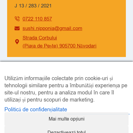
J 13 / 283 / 2021
0722 110 857
sushi.nipponia@gmail.com
Strada Corbului
(Piața de Pește) 905700 Năvodari
SOCIAL
Utilizăm informațiile colectate prin cookie-uri și
Facebook
Instagram
tehnologii similare pentru a îmbunătăți experiența pe
site-ul nostru, pentru a analiza modul în care îl
utilizați și pentru scopuri de marketing.
Politică de confidențialitate
Mai multe opțiuni
LEGAL
Dezactivează totul