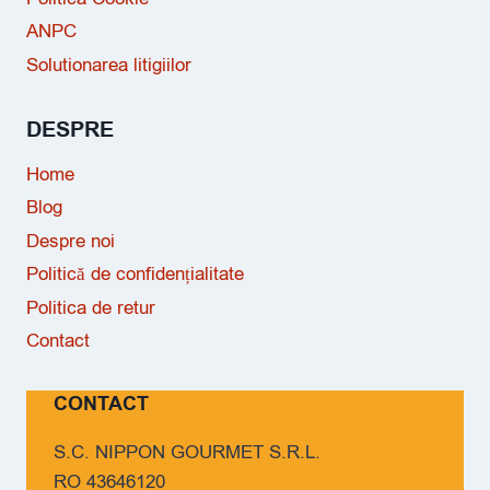
ANPC
Solutionarea litigiilor
DESPRE
Home
Blog
Despre noi
Politică de confidențialitate
Politica de retur
Contact
CONTACT
S.C. NIPPON GOURMET S.R.L.
RO 43646120