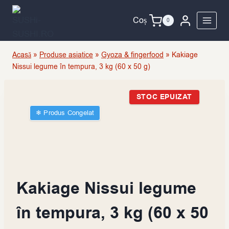
Skip
to
Coș
0
content
Acasă
»
Produse asiatice
»
Gyoza & fingerfood
»
Kakiage
Nissui legume în tempura, 3 kg (60 x 50 g)
STOC EPUIZAT
❄︎ Produs Congelat
Kakiage Nissui legume
în tempura, 3 kg (60 x 50