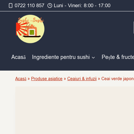
Skip
0722 110 857
Luni - Vineri: 8:00 - 17:00
to
content
Acasă
Ingrediente pentru sushi
Pește & fruct
Acasă
»
Produse asiatice
»
Ceaiuri & infuzii
»
Ceai verde japon