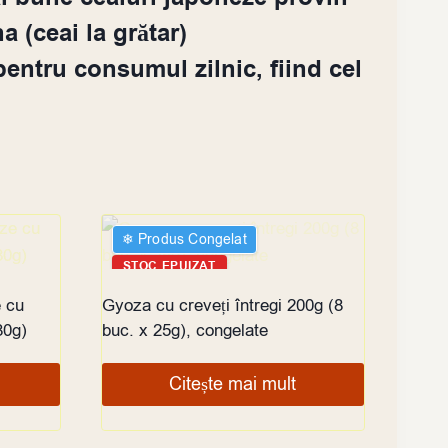
 (ceai la grătar)
pentru consumul zilnic, fiind cel
❄︎ Produs Congelat
STOC EPUIZAT
 cu
Gyoza cu creveți întregi 200g (8
80g)
buc. x 25g), congelate
Citește mai mult