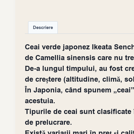
Descriere
Ceai verde japonez Ikeata Sench
de Camellia sinensis care nu tre
De-a lungul timpului, au fost cre
de creștere (altitudine, climă, so
În Japonia, când spunem „ceai”, 
acestuia.
Tipurile de ceai sunt clasificate î
de prelucrare.
Există variații mari în preț și c