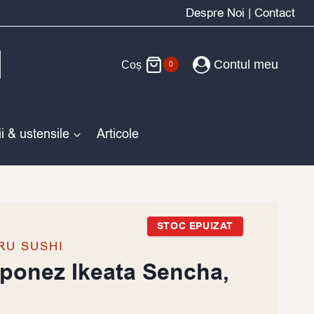
Despre Noi
|
Contact
Contul meu
Coș
0
i & ustensile
Articole
STOC EPUIZAT
RU SUSHI
aponez Ikeata Sencha,