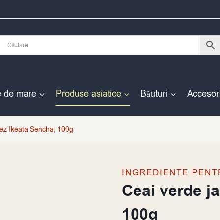
e de mare
Produse asiatice
Băuturi
Accesori
ez Ikeata Sencha, 100g
INGREDIENTE PENT
Ceai verde j
100g