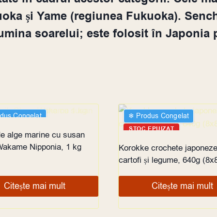
uoka și Yame (regiunea Fukuoka). Sencha
umina soarelui; este folosit în Japonia 
odus Congelat
❄︎ Produs Congelat
 EPUIZAT
STOC EPUIZAT
de alge marine cu susan
akame Nipponia, 1 kg
Korokke crochete japoneze
cartofi și legume, 640g (8x
Citește mai mult
Citește mai mult