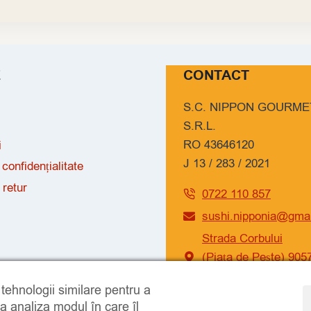
E
CONTACT
S.C. NIPPON GOURME
S.R.L.
RO 43646120
i
J 13 / 283 / 2021
 confidențialitate
 retur
0722 110 857
sushi.nipponia@gma
Strada Corbului
(Piața de Pește) 905
Năvodari
i tehnologii similare pentru a
 a analiza modul în care îl