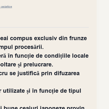
 asiatice
ceai compus exclusiv din frunze
impul procesării.
ră în funcție de condițiile locale
oltare și prelucrare.
ru se justifică prin difuzarea
 utilizate și în funcție de tipul
 mai bune ceaiuri japoneze provin