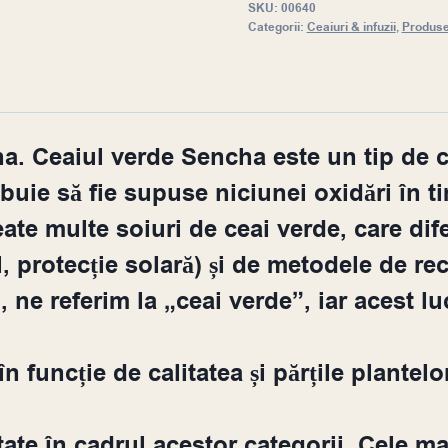
SKU:
00640
Categorii:
Ceaiuri & infuzii
,
Produse
a. Ceaiul verde Sencha este un tip de 
buie să fie supuse niciunei oxidări în t
ate multe soiuri de ceai verde, care dife
l, protecție solară) și de metodele de rec
ne referim la „ceai verde”, iar acest luc
n funcție de calitatea și părțile plantelor
alitate în cadrul acestor categorii. Cele