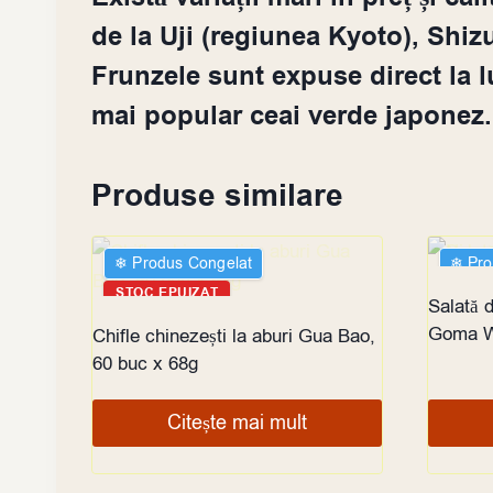
de la Uji (regiunea Kyoto), Shiz
Frunzele sunt expuse direct la l
mai popular ceai verde japonez.
Produse similare
❄︎ Produs Congelat
❄︎ Pr
STOC EPUIZAT
STOC
Salată 
Goma W
Chifle chinezești la aburi Gua Bao,
60 buc x 68g
Citește mai mult