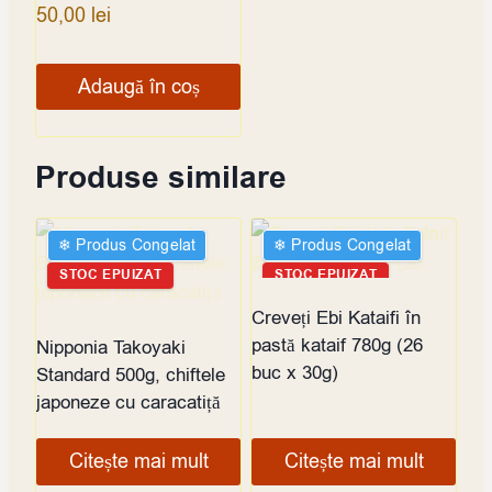
50,00
lei
Adaugă în coș
Produse similare
❄︎ Produs Congelat
❄︎ Produs Congelat
STOC EPUIZAT
STOC EPUIZAT
Creveți Ebi Kataifi în
pastă kataif 780g (26
Nipponia Takoyaki
buc x 30g)
Standard 500g, chiftele
japoneze cu caracatiță
Citește mai mult
Citește mai mult