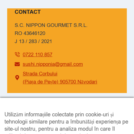
CONTACT
S.C. NIPPON GOURMET S.R.L.
RO 43646120
J 13 / 283 / 2021
0722 110 857
sushi.nipponia@gmail.com
Strada Corbului
(Piața de Pește) 905700 Năvodari
SOCIAL
Utilizăm informațiile colectate prin cookie-uri și
Facebook
Instagram
tehnologii similare pentru a îmbunătăți experiența pe
site-ul nostru, pentru a analiza modul în care îl