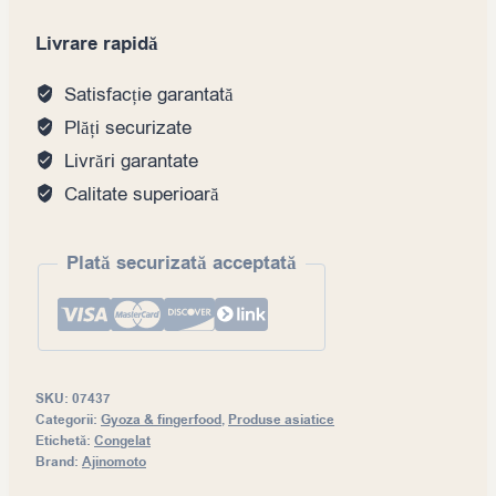
Livrare rapidă
Satisfacție garantată
Plăți securizate
Livrări garantate
Calitate superioară
Plată securizată acceptată
SKU:
07437
Categorii:
Gyoza & fingerfood
,
Produse asiatice
Etichetă:
Congelat
Brand:
Ajinomoto