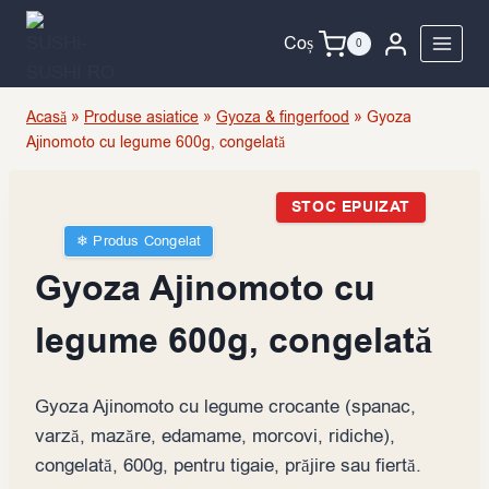
Skip
to
Coș
0
content
Acasă
»
Produse asiatice
»
Gyoza & fingerfood
»
Gyoza
Ajinomoto cu legume 600g, congelată
STOC EPUIZAT
❄︎ Produs Congelat
Gyoza Ajinomoto cu
legume 600g, congelată
Gyoza Ajinomoto cu legume crocante (spanac,
varză, mazăre, edamame, morcovi, ridiche),
congelată, 600g, pentru tigaie, prăjire sau fiertă.