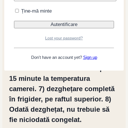
lăsați-o la macerat 5-10 minute. 4)
Ține-mă minte
înfășurați felia într-o cârpă curată
de bumbac sau într-o cârpă
abundentă de hârtie. 5) aranjați
Lost your password?
pe o placă plată și înfășurați-o cu
folie alimentară; 6) lăsați-l să se
Don't have an account yet?
Sign up
odihnească în bucătărie timp de
15 minute la temperatura
camerei. 7) dezghețare completă
în frigider, pe raftul superior. 8)
Odată dezghețat, nu trebuie să
fie niciodată congelat.