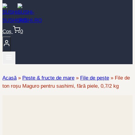
Coș
0
Acasă
»
Peste & fructe de mare
»
File de pește
»
File de
ton roșu Maguro pentru sashimi, fără piele, 0,7/2 kg