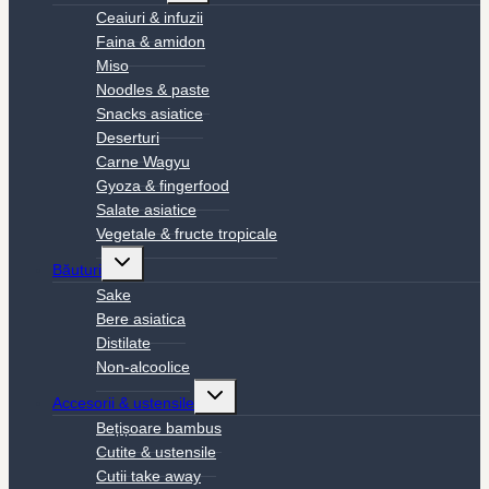
menu
Ceaiuri & infuzii
Faina & amidon
Miso
Noodles & paste
Snacks asiatice
Deserturi
Carne Wagyu
Gyoza & fingerfood
Salate asiatice
Vegetale & fructe tropicale
Toggle
Băuturi
child
menu
Sake
Bere asiatica
Distilate
Non-alcoolice
Toggle
Accesorii & ustensile
child
menu
Bețișoare bambus
Cutite & ustensile
Cutii take away