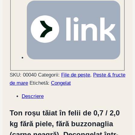
SKU:
00040
Categorii:
File de pește
,
Peste & fructe
de mare
Etichetă:
Congelat
Descriere
Ton roșu tăiat în felii de 0,7 / 2,0
kg fără piele, fără buzzonaglia
(carne neagră). Decongelat într-