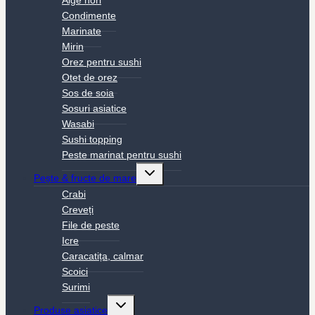
Alge nori
Condimente
Marinate
Mirin
Orez pentru sushi
Otet de orez
Sos de soia
Sosuri asiatice
Wasabi
Sushi topping
Peste marinat pentru sushi
Toggle
Pește & fructe de mare
child
menu
Crabi
Creveți
File de peste
Icre
Caracatița, calmar
Scoici
Surimi
Toggle
Produse asiatice
child