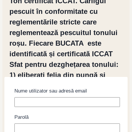
Ton certificat ICCAT. Cârligul
pescuit în conformitate cu
reglementările stricte care
reglementează pescuitul tonului
roșu. Fiecare BUCATA
este
identificată și certificată ICCAT
Sfat pentru dezghețarea tonului:
1) eliberați felia din pungă și
clătiți-o sub apă curgătoare. 2)
Nume utilizator sau adresă email
dizolvați 2 linguri de sare în
multă apă caldă (20-30 ° C) într-o
soluție de 3% într-un recipient 3)
Parolă
introduceți felia în recipient și