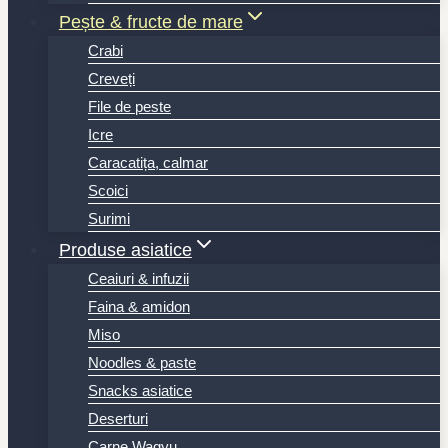
Pește & fructe de mare
Crabi
Creveți
File de peste
Icre
Caracatița, calmar
Scoici
Surimi
Produse asiatice
Ceaiuri & infuzii
Faina & amidon
Miso
Noodles & paste
Snacks asiatice
Deserturi
Carne Wagyu