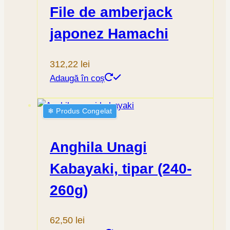
File de amberjack
japonez Hamachi
312,22
lei
Adaugă în coș
❄︎ Produs Congelat
Anghila Unagi
Kabayaki, tipar (240-
260g)
62,50
lei