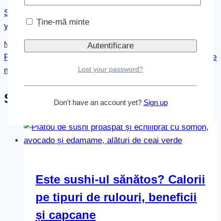
Sosuri japoneze – ghid complet: unagi, yakisoba,
în
Ține-mă minte
yakiniku, teriyaki
articole
Next
Făină tempura: cum o folosești și ce diferențe există între
Lost your password?
mărci
Similar Posts
Don't have an account yet?
Sign up
Este sushi-ul sănătos? Calorii
pe tipuri de rulouri, beneficii
și capcane