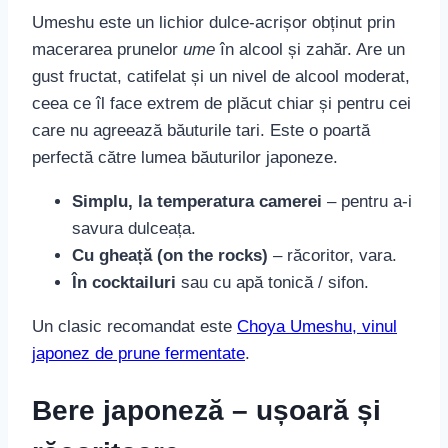
Umeshu este un lichior dulce-acrișor obținut prin
macerarea prunelor
ume
în alcool și zahăr. Are un
gust fructat, catifelat și un nivel de alcool moderat,
ceea ce îl face extrem de plăcut chiar și pentru cei
care nu agreează băuturile tari. Este o poartă
perfectă către lumea băuturilor japoneze.
Simplu, la temperatura camerei
– pentru a-i
savura dulceața.
Cu gheață (on the rocks)
– răcoritor, vara.
În cocktailuri
sau cu apă tonică / sifon.
Un clasic recomandat este
Choya Umeshu, vinul
japonez de prune fermentate
.
Bere japoneză – ușoară și