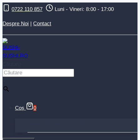
Skip
0722 110 857
Luni - Vineri: 8:00 - 17:00
to
content
Despre Noi
|
Contact
Căutare
×
Coș
0
Nu ai niciun produs în coș.