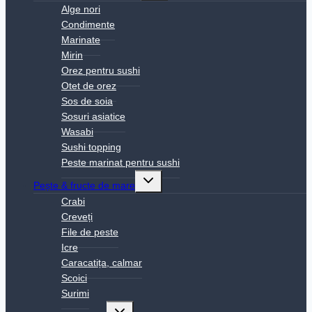
menu
Alge nori
Condimente
Marinate
Mirin
Orez pentru sushi
Otet de orez
Sos de soia
Sosuri asiatice
Wasabi
Sushi topping
Peste marinat pentru sushi
Toggle
Pește & fructe de mare
child
menu
Crabi
Creveți
File de peste
Icre
Caracatița, calmar
Scoici
Surimi
Toggle