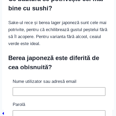
bine cu sushi?
Sake-ul rece și berea lager japoneză sunt cele mai
potrivite, pentru că echilibrează gustul peștelui fără
să îl acopere. Pentru varianta fără alcool, ceaiul
verde este ideal.
Berea japoneză este diferită de
cea obișnuită?
Nume utilizator sau adresă email
Da, este de regulă o lager ușoară și crocantă, cu
final curat, gândită special să însoțească
mâncarea japoneză fără a domina gusturile.
Parolă
Navigare
Previous