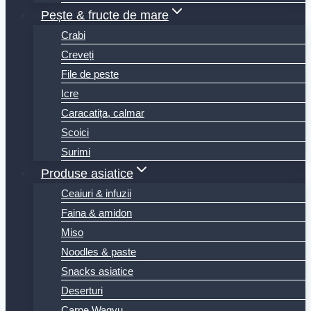
Pește & fructe de mare
Crabi
Creveți
File de peste
Icre
Caracatița, calmar
Scoici
Surimi
Produse asiatice
Ceaiuri & infuzii
Faina & amidon
Miso
Noodles & paste
Snacks asiatice
Deserturi
Carne Wagyu