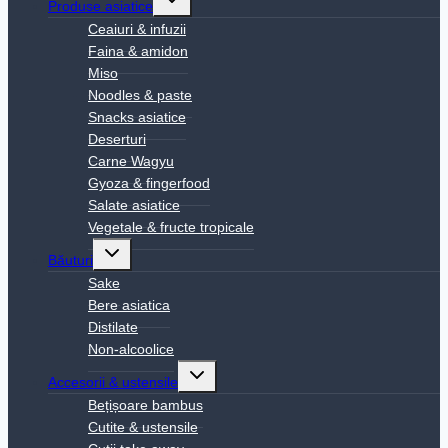
Produse asiatice
child
menu
Ceaiuri & infuzii
Faina & amidon
Miso
Noodles & paste
Snacks asiatice
Deserturi
Carne Wagyu
Gyoza & fingerfood
Salate asiatice
Vegetale & fructe tropicale
Toggle
Băuturi
child
menu
Sake
Bere asiatica
Distilate
Non-alcoolice
Toggle
Accesorii & ustensile
child
menu
Bețișoare bambus
Cutite & ustensile