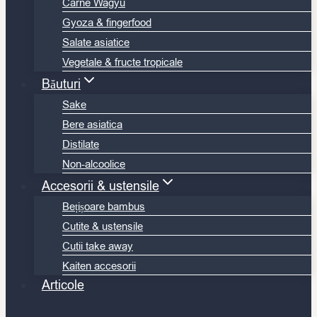
Carne Wagyu
Gyoza & fingerfood
Salate asiatice
Vegetale & fructe tropicale
Băuturi
Sake
Bere asiatica
Distilate
Non-alcoolice
Accesorii & ustensile
Bețișoare bambus
Cutite & ustensile
Cutii take away
Kaiten accesorii
Articole