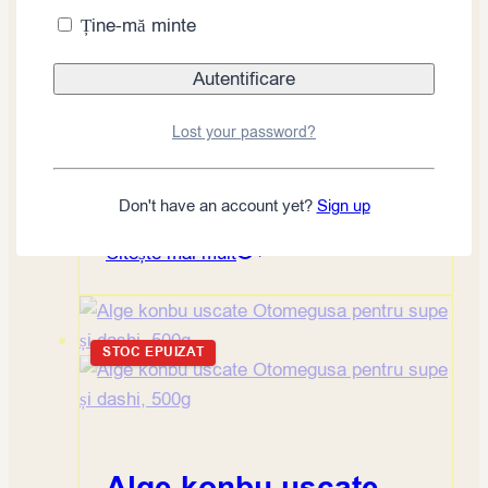
Ține-mă minte
Alge nori Sumaya
Lost your password?
Gold pentru sushi, 50
foi 18 cm (140g)
Don't have an account yet?
Sign up
Citește mai mult
STOC EPUIZAT