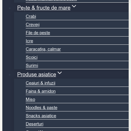
Pește & fructe de mare
Crabi
Creveți
File de peste
Icre
Caracatița, calmar
Scoici
Surimi
Produse asiatice
Ceaiuri & infuzii
Faina & amidon
Miso
Noodles & paste
Snacks asiatice
Deserturi