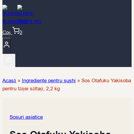
Coș
0
Acasă
»
Ingrediente pentru sushi
»
Sos Otafuku Yakisoba
pentru tăiței săltați, 2,2 kg
Sosuri asiatice