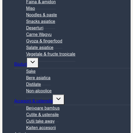
Faina & amidon
Miso
Noodles & paste
Snacks asiatice
Deserturi
Carne Wagyu
Gyoza & fingerfood
Salate asiatice
Vegetale & fructe tropicale
Toggle
Băuturi
child
Sake
menu
Bere asiatica
Distilate
Non-alcoolice
Toggle
Accesorii & ustensile
child
Bețișoare bambus
menu
Cutite & ustensile
Cutii take away
Kaiten accesorii