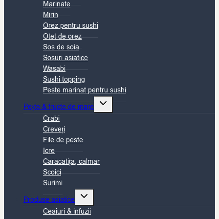
Marinate
Mirin
Orez pentru sushi
Otet de orez
Sos de soia
Sosuri asiatice
Wasabi
Sushi topping
Peste marinat pentru sushi
Toggle
Pește & fructe de mare
child
Crabi
menu
Creveți
File de peste
Icre
Caracatița, calmar
Scoici
Surimi
Toggle
Produse asiatice
child
Ceaiuri & infuzii
menu