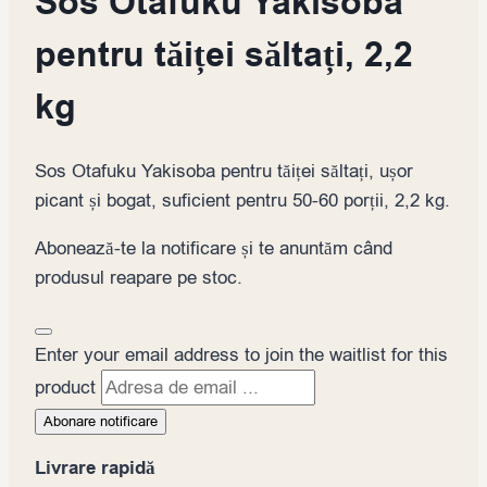
Sos Otafuku Yakisoba
pentru tăiței săltați, 2,2
kg
Sos Otafuku Yakisoba pentru tăiței săltați, ușor
picant și bogat, suficient pentru 50-60 porții, 2,2 kg.
Abonează-te la notificare și te anuntăm când
produsul reapare pe stoc.
Dismiss
Enter your email address to join the waitlist for this
notification
product
Abonare notificare
Livrare rapidă