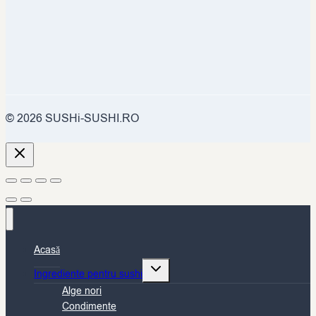
© 2026 SUSHi-SUSHI.RO
Acasă
Toggle
Ingrediente pentru sushi
child
Alge nori
menu
Condimente