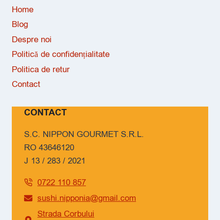
Home
Blog
Despre noi
Politică de confidențialitate
Politica de retur
Contact
CONTACT
S.C. NIPPON GOURMET S.R.L.
RO 43646120
J 13 / 283 / 2021
0722 110 857
sushi.nipponia@gmail.com
Strada Corbului