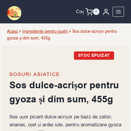
Skip
to
Coș
0
content
Acasă
»
Ingrediente pentru sushi
»
Sos dulce-acrișor pentru
gyoza și dim sum, 455g
STOC EPUIZAT
SOSURI ASIATICE
Sos dulce-acrișor pentru
gyoza și dim sum, 455g
Sos ușor picant dulce-acrișor pe bază de zahăr,
ananas, oțet și ardei iute, pentru aromatizare gyoza