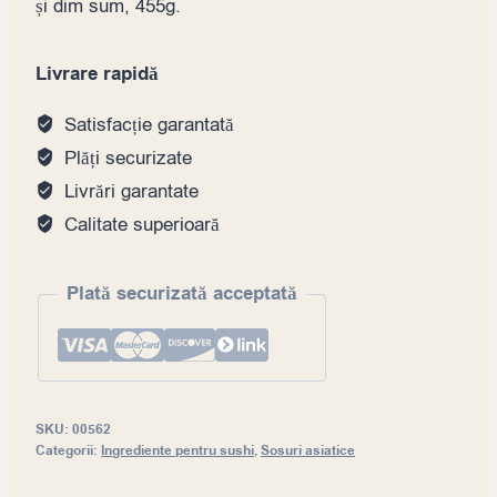
și dim sum, 455g.
Livrare rapidă
Satisfacție garantată
Plăți securizate
Livrări garantate
Calitate superioară
Plată securizată acceptată
SKU:
00562
Categorii:
Ingrediente pentru sushi
,
Sosuri asiatice