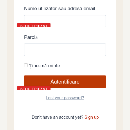
Produse similare
Nume utilizator sau adresă email
STOC EPUIZAT
Parolă
Shimaya Konbu Dashi, condiment granulat din
alge konbu, 1kg
Citește mai mult
Ține-mă minte
STOC EPUIZAT
Lost your password?
Muștar japonez Karashi Neri S&B, pastă
picantă în tub 43g
Don't have an account yet?
Sign up
Citește mai mult