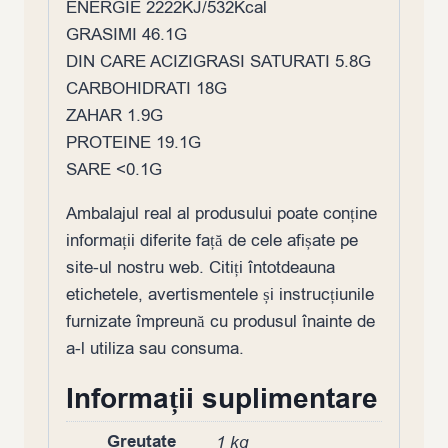
ENERGIE 2222KJ/532Kcal
GRASIMI 46.1G
DIN CARE ACIZIGRASI SATURATI 5.8G
CARBOHIDRATI 18G
ZAHAR 1.9G
PROTEINE 19.1G
SARE <0.1G
Ambalajul real al produsului poate conține
informații diferite față de cele afișate pe
site-ul nostru web. Citiți întotdeauna
etichetele, avertismentele și instrucțiunile
furnizate împreună cu produsul înainte de
a-l utiliza sau consuma.
Informații suplimentare
Greutate
1 kg