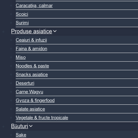
Caracatița, calmar
Scoici
Surimi
Produse asiatice
Ceaiuri & infuzii
Faina & amidon
Miso
Noodles & paste
Snacks asiatice
Deserturi
Carne Wagyu
Gyoza & fingerfood
Salate asiatice
Vegetale & fructe tropicale
Băuturi
Sake