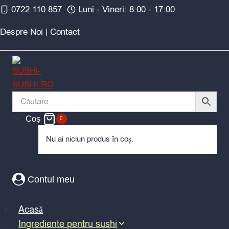
Skip
0722 110 857
Luni - Vineri: 8:00 - 17:00
to
Despre Noi
|
Contact
content
Coș
0
Nu ai niciun produs în coș.
Contul meu
Acasă
Ingrediente pentru sushi