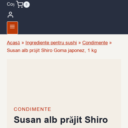
Coș
0
Acasă
»
Ingrediente pentru sushi
»
Condimente
»
Susan alb prăjit Shiro Goma japonez, 1 kg
CONDIMENTE
Susan alb prăjit Shiro