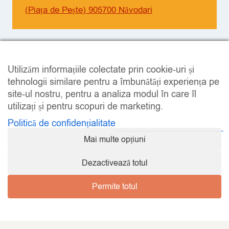
(Piața de Pește) 905700 Năvodari
SOCIAL
Facebook
Instagram
Utilizăm informațiile colectate prin cookie-uri și
tehnologii similare pentru a îmbunătăți experiența pe
site-ul nostru, pentru a analiza modul în care îl
utilizați și pentru scopuri de marketing.
Politică de confidențialitate
Mai multe opțiuni
LEGAL
Dezactivează totul
Permite totul
© 2026 SUSHi-SUSHI.RO