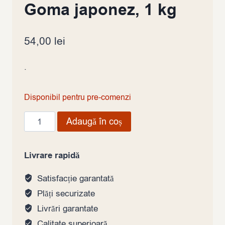
Goma japonez, 1 kg
54,00
lei
.
Disponibil pentru pre-comenzi
Cantitate
Adaugă în coș
Susan
alb
Livrare rapidă
prăjit
Shiro
Satisfacție garantată
Goma
Plăți securizate
japonez,
Livrări garantate
1
Calitate superioară