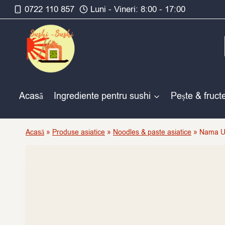
Skip
0722 110 857
Luni - Vineri: 8:00 - 17:00
to
content
Acasă
Ingrediente pentru sushi
Pește & fruct
Acasă
»
Produse asiatice
»
Noodles & paste asiatice
»
Nama Ud