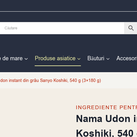
e de mare
Produse asiatice
Băuturi
Accesori
on instant din grâu Sanyo Koshiki, 540 g (3×180 g)
INGREDIENTE PENT
Nama Udon i
Koshiki, 540 