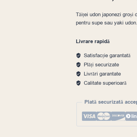
Tăiței udon japonezi groși d
pentru supe sau yaki udon
Livrare rapidă
Satisfacție garantată
Plăți securizate
Livrări garantate
Calitate superioară
Plată securizată acce