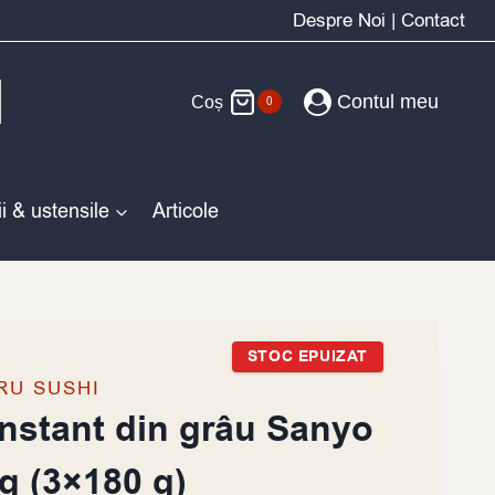
Despre Noi
|
Contact
Contul meu
Coș
0
i & ustensile
Articole
STOC EPUIZAT
RU SUSHI
nstant din grâu Sanyo
g (3×180 g)