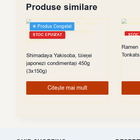
Produse similare
❄︎ Produs Congelat
STOC EPUIZAT
STOC
Ramen i
Tonkats
Shimadaya Yakisoba, tăieței
japonezi condimentați 450g
(3x150g)
Citește mai mult