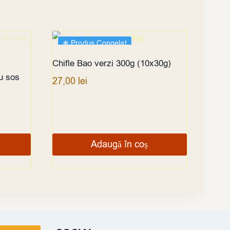
❄︎ Produs Congelat
Chifle Bao verzi 300g (10x30g)
u sos
27,00
lei
Adaugă în coș