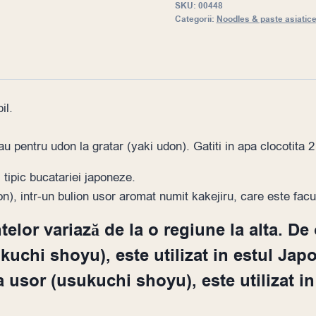
SKU:
00448
Categorii:
Noodles & paste asiatic
il.
au pentru udon la gratar (yaki udon). Gatiti in apa clocotita 
, tipic bucatariei japoneze.
, intr-un bulion usor aromat numit kakejiru, care este facut
lor variază de la o regiune la alta. De 
kuchi shoyu), este utilizat in estul Jap
a usor (usukuchi shoyu), este utilizat in