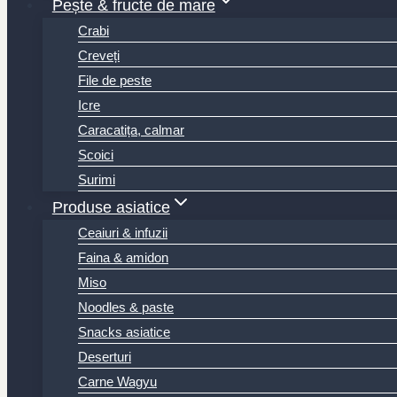
Pește & fructe de mare
Crabi
Creveți
File de peste
Icre
Caracatița, calmar
Scoici
Surimi
Produse asiatice
Ceaiuri & infuzii
Faina & amidon
Miso
Noodles & paste
Snacks asiatice
Deserturi
Carne Wagyu