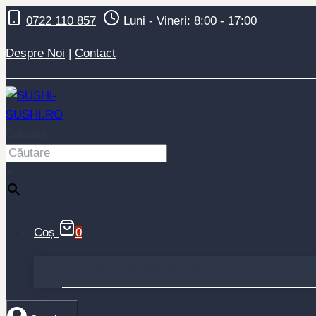
Skip
0722 110 857
Luni - Vineri: 8:00 - 17:00
to
content
Despre Noi
|
Contact
Căutare
×
Coș
0
Nu ai niciun produs în coș.