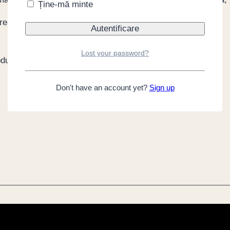
Ține-mă minte
 reapare pe stoc.
Lost your password?
oduct
Don't have an account yet?
Sign up