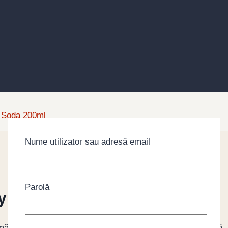
 Soda 200ml
Nume utilizator sau adresă email
Parolă
 yuzu Ramune Soda 200ml
e yuzu, ambalată în sticlă tradițională cu capac de bilă,