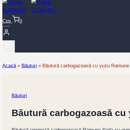
Coș
0
Acasă
»
Băuturi
»
Băutură carbogazoasă cu yuzu Ramune
Băuturi
Băutură carbogazoasă cu
Băutură japoneză carbogazoasă Ramune Soda cu aromă d