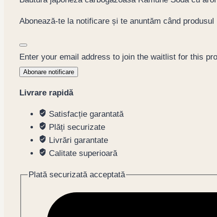
Abonează-te la notificare și te anuntăm când produsul
Dismiss
notification
Enter your email address to join the waitlist for this pr
Abonare notificare
Livrare rapidă
Satisfacție garantată
Plăți securizate
Livrări garantate
Calitate superioară
Plată securizată acceptată