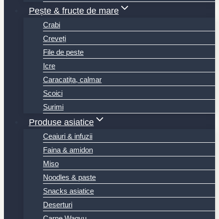
Pește & fructe de mare
Crabi
Creveți
File de peste
Icre
Caracatița, calmar
Scoici
Surimi
Produse asiatice
Ceaiuri & infuzii
Faina & amidon
Miso
Noodles & paste
Snacks asiatice
Deserturi
Carne Wagyu