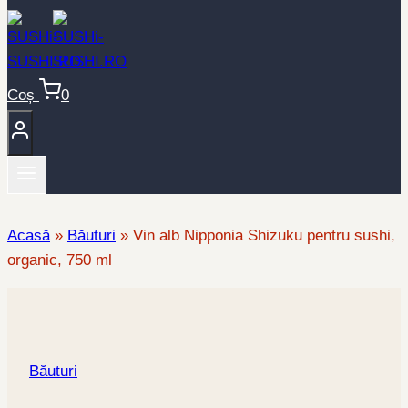
Coș
0
Acasă
»
Băuturi
»
Vin alb Nipponia Shizuku pentru sushi,
organic, 750 ml
Băuturi