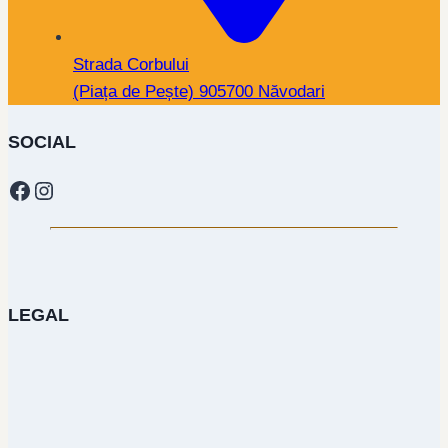
Strada Corbului
(Piața de Pește) 905700 Năvodari
SOCIAL
Facebook
Instagram
LEGAL