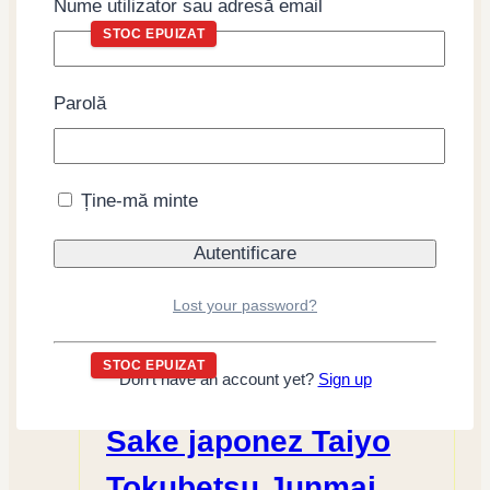
Nume utilizator sau adresă email
STOC EPUIZAT
Ceai verde japonez
Parolă
Sangaria Oji Cha,
sticlă 500ml
Ține-mă minte
Citește mai mult
Lost your password?
STOC EPUIZAT
Don't have an account yet?
Sign up
Sake japonez Taiyo
Tokubetsu Junmai