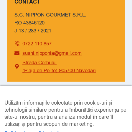
CONTACT
S.C. NIPPON GOURMET S.R.L.
RO 43646120
J 13 / 283 / 2021
0722 110 857
sushi.nipponia@gmail.com
Strada Corbului
(Piața de Pește) 905700 Năvodari
SOCIAL
Utilizăm informațiile colectate prin cookie-uri și
Facebook
Instagram
tehnologii similare pentru a îmbunătăți experiența pe
site-ul nostru, pentru a analiza modul în care îl
utilizați și pentru scopuri de marketing.