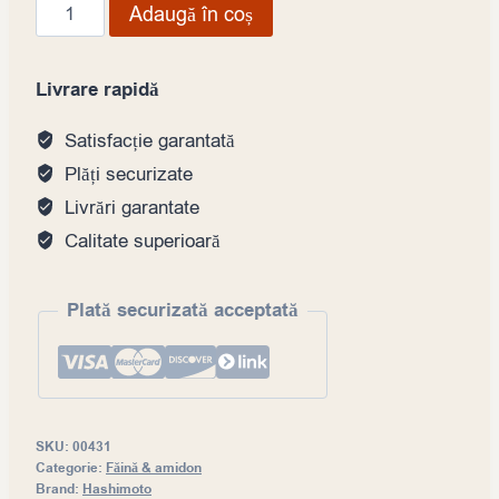
Cantitate
Adaugă în coș
Amidon
katakuriko
Livrare rapidă
280gr
Satisfacție garantată
Plăți securizate
Livrări garantate
Calitate superioară
Plată securizată acceptată
SKU:
00431
Categorie:
Făină & amidon
Brand:
Hashimoto