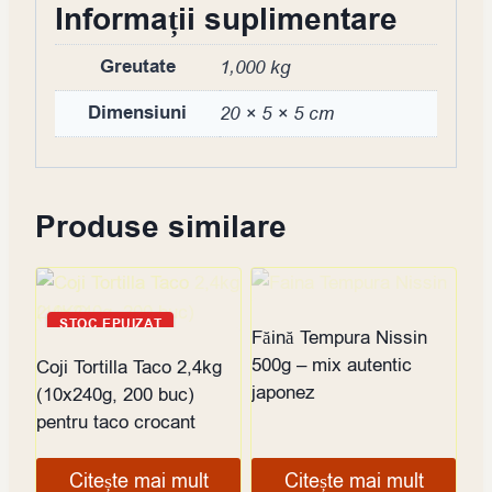
Informații suplimentare
Greutate
1,000 kg
Dimensiuni
20 × 5 × 5 cm
Produse similare
STOC EPUIZAT
STOC EPUIZAT
Făină Tempura Nissin
500g – mix autentic
Coji Tortilla Taco 2,4kg
japonez
(10x240g, 200 buc)
pentru taco crocant
Citește mai mult
Citește mai mult