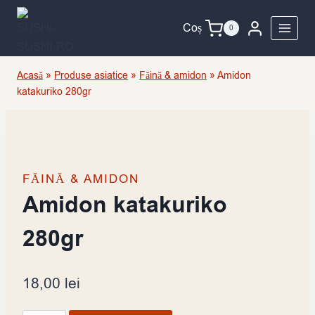
Skip
to
Coș
0
content
Acasă
»
Produse asiatice
»
Făină & amidon
»
Amidon
katakuriko 280gr
FĂINĂ & AMIDON
Amidon katakuriko
280gr
18,00
lei