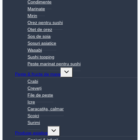
Condimente
Marinate
Mirin
Orez pentru sushi
Otet de orez
Sos de soia
Sosuri asiatice
Wasabi
Sushi topping
Peste marinat pentru sushi
Toggle
Pește & fructe de mare
child
menu
Crabi
Creveți
File de peste
Icre
Caracatița, calmar
Scoici
Surimi
Toggle
Produse asiatice
child
menu