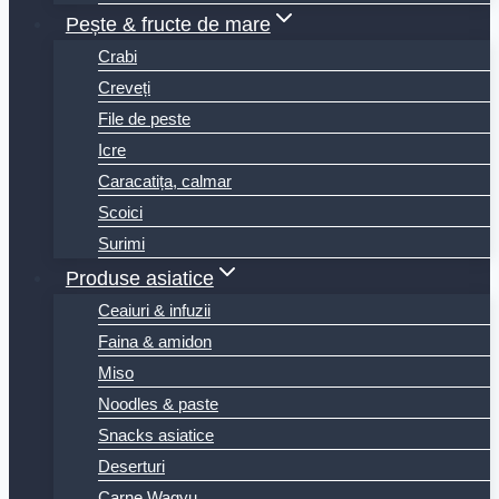
Pește & fructe de mare
Crabi
Creveți
File de peste
Icre
Caracatița, calmar
Scoici
Surimi
Produse asiatice
Ceaiuri & infuzii
Faina & amidon
Miso
Noodles & paste
Snacks asiatice
Deserturi
Carne Wagyu