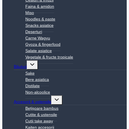
Ceaiuri & infuzii
Faina & amidon
Miso
Noodles & paste
Snacks asiatice
Deserturi
Carne Wagyu
Gyoza & fingerfood
Salate asiatice
Vegetale & fructe tropicale
Toggle
Băuturi
child
menu
Sake
Bere asiatica
Distilate
Non-alcoolice
Toggle
Accesorii & ustensile
child
menu
Bețișoare bambus
Cutite & ustensile
Cutii take away
Kaiten accesorii