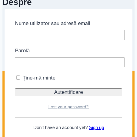
Despre
Home
Nume utilizator sau adresă email
Blog
Despre noi
Politică de confidențialitate
Parolă
Politica de retur
Contact
CONTACT
Ține-mă minte
S.C. NIPPON GOURMET S.R.L.
RO 43646120
J 13 / 283 / 2021
Lost your password?
Don't have an account yet?
Sign up