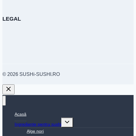
LEGAL
© 2026 SUSHi-SUSHI.RO
Acasă
Toggle
Ingrediente pentru sushi
child
menu
Alge nori