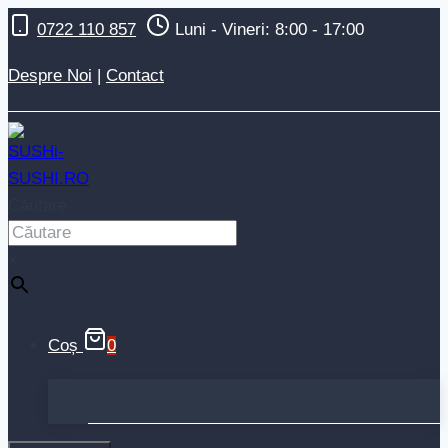
Skip
0722 110 857
Luni - Vineri: 8:00 - 17:00
to
content
Despre Noi
|
Contact
Căutare
×
Coș
0
Nu ai niciun produs în coș.