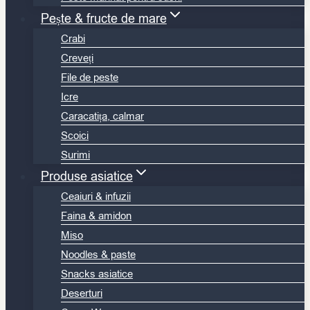
Pește & fructe de mare
Crabi
Creveți
File de peste
Icre
Caracatița, calmar
Scoici
Surimi
Produse asiatice
Ceaiuri & infuzii
Faina & amidon
Miso
Noodles & paste
Snacks asiatice
Deserturi