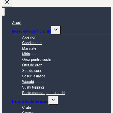
Acasă
Toggle
Ingrediente pentru sushi
child
Alge nori
menu
Condimente
Marinate
Mirin
Orez pentru sushi
Otet de orez
Sos de soia
Sosuri asiatice
Wasabi
Sushi topping
Peste marinat pentru sushi
Toggle
Pește & fructe de mare
child
Crabi
menu