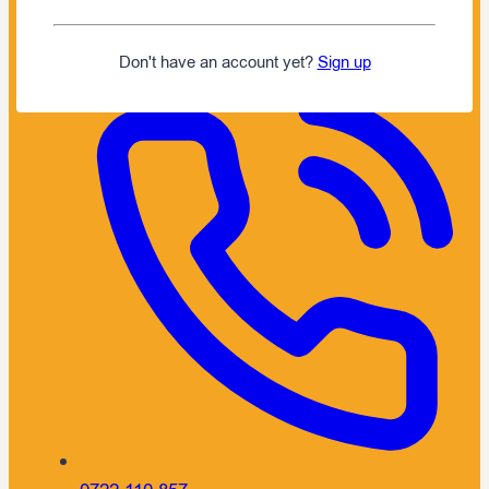
S.C. NIPPON GOURMET S.R.L.
RO 43646120
J 13 / 283 / 2021
Don't have an account yet?
Sign up