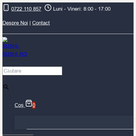
Skip
0722 110 857
Luni - Vineri: 8:00 - 17:00
to
content
Despre Noi
|
Contact
Căutare
×
0
Coș
Nu ai niciun produs în coș.