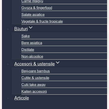
Carne Wagyu
Gyoza & fingerfood
Salate asiatice
Vegetale & fructe tropicale
Băuturi
Sake
Bere asiatica
Distilate
Non-alcoolice
Accesorii & ustensile
Bețișoare bambus
Cutite & ustensile
Cutii take away
Kaiten accesorii
Articole