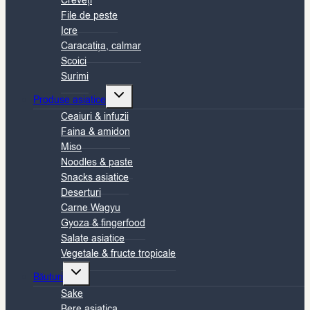
Creveți
File de peste
Icre
Caracatița, calmar
Scoici
Surimi
Toggle
Produse asiatice
child
Ceaiuri & infuzii
menu
Faina & amidon
Miso
Noodles & paste
Snacks asiatice
Deserturi
Carne Wagyu
Gyoza & fingerfood
Salate asiatice
Vegetale & fructe tropicale
Toggle
Băuturi
child
Sake
menu
Bere asiatica