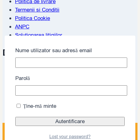
Politica de livrare
Termenii si Conditii
Politica Cookie
ANPC
Solutionarea litigiilor
Despre
Nume utilizator sau adresă email
Home
Parolă
Blog
Despre noi
Politică de confidențialitate
Politica de retur
Ține-mă minte
Contact
CONTACT
Lost your password?