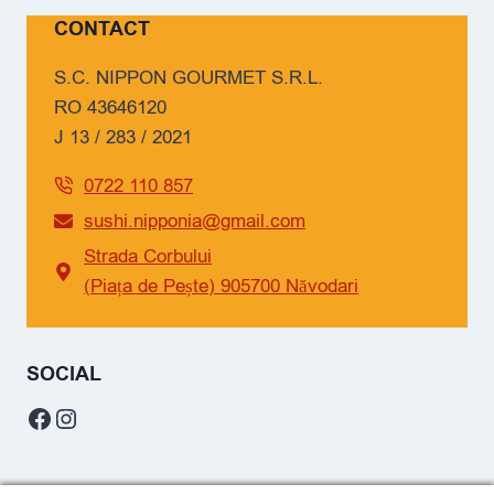
CONTACT
S.C. NIPPON GOURMET S.R.L.
RO 43646120
J 13 / 283 / 2021
0722 110 857
sushi.nipponia@gmail.com
Strada Corbului
(Piața de Pește) 905700 Năvodari
SOCIAL
Facebook
Instagram