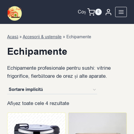
Skip
to
Coș
0
content
Acasă
»
Accesorii & ustensile
»
Echipamente
Echipamente
Echipamente profesionale pentru sushi: vitrine
frigorifice, fierbătoare de orez și alte aparate.
Afișez toate cele 4 rezultate