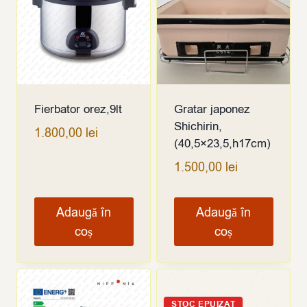
Fierbator orez,9lt
Gratar japonez
Shichirin,
1.800,00
lei
(40,5×23,5,h17cm)
1.500,00
lei
Adaugă în
Adaugă în
coș
coș
STOC EPUIZAT