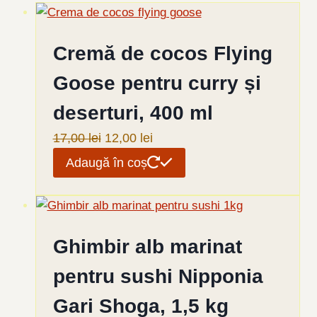
Cremă de cocos Flying
Goose pentru curry și
deserturi, 400 ml
Prețul
Prețul
17,00
lei
12,00
lei
inițial
curent
Adaugă în coș
a
este:
fost:
12,00 lei.
17,00 lei.
Ghimbir alb marinat
pentru sushi Nipponia
Gari Shoga, 1,5 kg