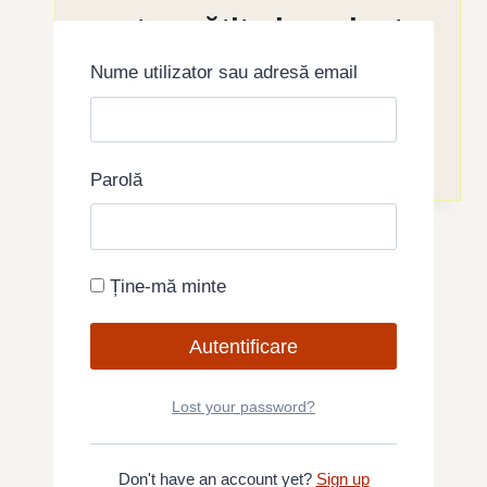
pentru gătit și marinate
1.8lt
Nume utilizator sau adresă email
Prețul
Prețul
130,00
lei
110,00
lei
inițial
curent
Adaugă în coș
a
este:
Parolă
fost:
110,00 lei.
130,00 lei.
Ține-mă minte
Lost your password?
Don't have an account yet?
Sign up