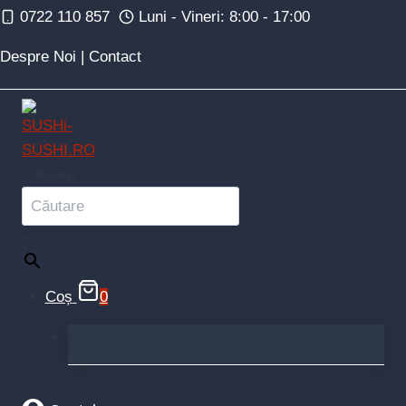
Skip
0722 110 857
Luni - Vineri: 8:00 - 17:00
to
Despre Noi
|
Contact
content
Căutare
×
Coș
0
Nu ai niciun produs în coș.