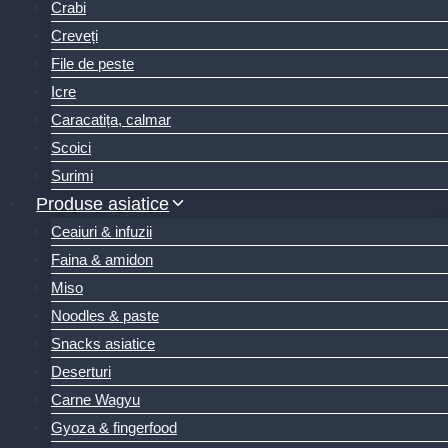
Crabi
Creveți
File de peste
Icre
Caracatița, calmar
Scoici
Surimi
Produse asiatice
Ceaiuri & infuzii
Faina & amidon
Miso
Noodles & paste
Snacks asiatice
Deserturi
Carne Wagyu
Gyoza & fingerfood