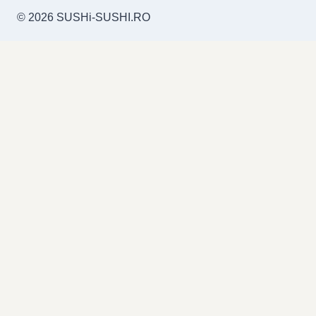
© 2026 SUSHi-SUSHI.RO
Acasă
Toggle
Ingrediente pentru sushi
child
Alge nori
menu
Condimente
Marinate
Mirin
Orez pentru sushi
Otet de orez
Sos de soia
Sosuri asiatice
Wasabi
Sushi topping
Peste marinat pentru sushi