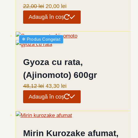
Prețul
Prețul
22,00
lei
20,00
lei
inițial
curent
Adaugă în coș
a
este:
fost:
20,00 lei.
❄︎ Produs Congelat
22,00 lei.
Gyoza cu rata,
(Ajinomoto) 600gr
Prețul
Prețul
48,12
lei
43,30
lei
inițial
curent
Adaugă în coș
a
este:
fost:
43,30 lei.
48,12 lei.
Mirin Kurozake afumat,