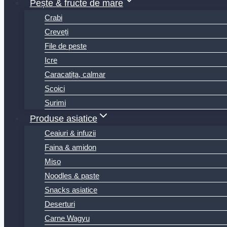
Pește & fructe de mare
Crabi
Creveți
File de peste
Icre
Caracatița, calmar
Scoici
Surimi
Produse asiatice
Ceaiuri & infuzii
Faina & amidon
Miso
Noodles & paste
Snacks asiatice
Deserturi
Carne Wagyu